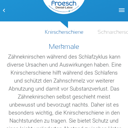
Knirscherschiene
Schnarchers
Merkmale
Merkmale
Merkmale
Merkmale
Zähneknirschen während des Schlafzyklus kann
Schnarchen ist keine Krankheit, aber sie kann
Die meisten Mund- und Zahnverletzungen
Mit einer temporären Versorgung aus
elastischem Kunststoff haben sensible Patienten
diverse Ursachen und Auswirkungen haben. Eine
krank machen; zum Beispiel, wenn es sich um
passieren Sport, insbesondere bei schnellen
schlafbezogene Atmungsstörungen handelt. Sie
Knirscherschiene hilft während des Schlafens
Ball-, Renn-, Kampfsportarten, sowie beim
eine überzeugende Alternative ohne
Wintersport. Sportschienen bieten dafür sicheren
fangen beim harmlosen Schnarchen an und
und schützt den Zahnschmelz vor weiterer
Metallanteile.
Abnutzung und damit vor Substanzverlust. Das
Schutz. Sie bieten Bruchfestigkeit sowie einen
können zu einer gesundheitsgefährdenden
Schlafapnoe mit zeitweiligen Atemaussetzern
hohen Tragekomfort mit der Möglichkeit,
Zähneknirschen selbst geschieht meist
Hoher Tragekomfort
führen. Damit Schlaflose und Schnarcher nachts
unbewusst und bevorzugt nachts. Daher ist es
ungehindert zu sprechen und zu atmen. Jede
Bruch- und Sprungstabilität
wieder durchschlafen können, empfiehlt sich eine
besonders wichtig, die Knirscherschiene in den
Schiene wird individuell angefertigt und
Nachtstunden zu tragen. Sie bietet Schutz und
Schnarchtherapie. Hierbei hält eine spezielle
gewährleistet dadurch sicheren Halt und
Elastizität